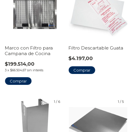
Marco con Filtro para
Filtro Descartable Guata
Campana de Cocina
$4.197,00
$199.514,00
3
x
$66.504,67
sin interés
Comprar
1
/
6
1
/
5