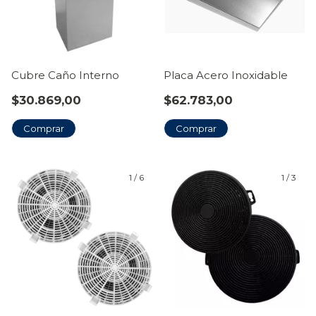
Cubre Caño Interno
Placa Acero Inoxidable
$30.869,00
$62.783,00
Comprar
Comprar
1
/
6
1
/
3