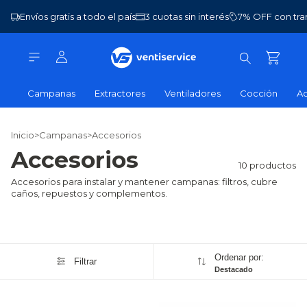
Envíos gratis a todo el país
3 cuotas sin interés
7% OFF con tra
Campanas
Extractores
Ventiladores
Cocción
Ac
Inicio
>
Campanas
>
Accesorios
Accesorios
10 productos
Accesorios para instalar y mantener campanas: filtros, cubre
caños, repuestos y complementos.
Ordenar por:
Filtrar
Destacado