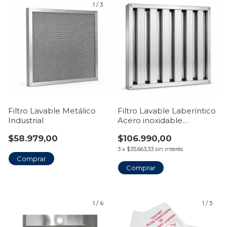
1
/
3
Filtro Lavable Metálico
Filtro Lavable Laberíntico
Industrial
Acero inoxidable
Industrial
$58.979,00
$106.990,00
3
x
$35.663,33
sin interés
1
/
6
1
/
3