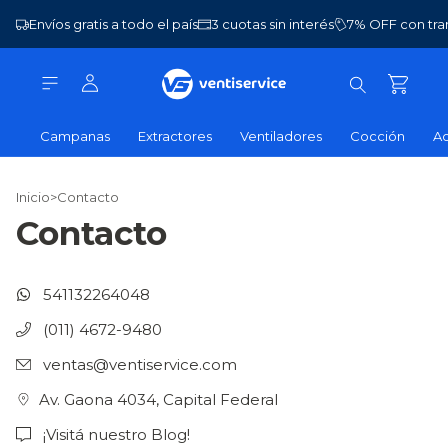
Envíos gratis a todo el país
3 cuotas sin interés
7% OFF con tra
Campanas
Extractores
Ventiladores
Cocción
Ac
Inicio
>
Contacto
Contacto
541132264048
(011) 4672-9480
ventas@ventiservice.com
Av. Gaona 4034, Capital Federal
¡Visitá nuestro Blog!